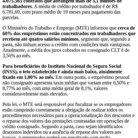
4.075.565 contratos que abrangem mais de 3,1 milhões de
trabalhadores
. A média de crédito por trabalhador é de R$
6.781,69, com prazo médio de 19 meses para pagamento das
parcelas.
O Ministério do Trabalho e Emprego (MTE) informou que
cerca de
60% dos empréstimos estão concentrados em trabalhadores que
recebem até quatro salários mínimos
, segmento que, segundo a
pasta, não tinham acesso a crédito com condições mais vantajosas.
Atualmente, a média dos juros cobrados no consignado CLT é de
3,56% ao mês.
Para beneficiários do Instituto Nacional do Seguro Social
(INSS), o teto estabelecido é ainda mais baixo, atualmente
fixado em 1,80% ao mês.
Em outra ponta, o empréstimo pessoal
não consignado apresenta taxas médias que variam entre 6,50% e
8,77% ao mês, com uma média geral de 8,1%, valores
consideravelmente mais elevados.
Pela lei, o MTE será responsável por fiscalizar se os empregadores
estão cumprindo corretamente a obrigação de realizar todos os
procedimentos necessários para a operacionalização dos descontos e
o repasse dos valores das prestações contratadas em operações de
crédito consignado. Segundo a pasta, caso sejam identificados
descontos indevidos ou a ausência de repasse dos valores aos
bancos, o empregador poderá ser penalizado com multa