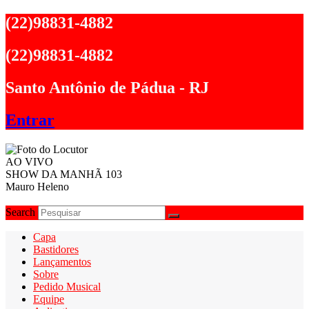
Ir
(22)98831-4882
para
o
(22)98831-4882
conteúdo
Santo Antônio de Pádua - RJ
Entrar
AO VIVO
SHOW DA MANHÃ 103
Mauro Heleno
Search
Capa
Bastidores
Lançamentos
Sobre
Pedido Musical
Equipe