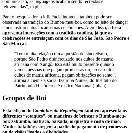
comunicação, as linguagens acabam sendo recriadas e
reinventadas”, explica.
Para o pesquisador, a influência indígena também pode ser
observada na tradição do Bumba-meu-boi, como no jeito de dançar
e nos instrumentos tocados nas celebrações. Além disso,
a festa
apresenta interseções com a tradição católica, já que as
celebrações se entrelaçam com os dias de São João, São Pedro e
São Marçal.
“Tem muita relação com a questão do sincretismo,
porque São Pedro é sincretizado nos cultos de matriz
africana com Xangô. Isso está muito presente quando
vemos pessoas que pagam promessas ou, no caso dos
cultos de matriz africana, pagam obrigações ao santo”,
afirma a cientista social Izaurina Nunes, do Instituto do
Patrimônio Histórico e Artístico Nacional (Iphan).
Grupos de Boi
Esta edição do
Caminhos da Reportagem
também apresenta os
diferentes “sotaques”, ou maneiras de brincar o Bumba-meu-
boi: zabumba, matraca, baixada, orquestra e costa de mão.
Muitos batalhões surgem a partir do pagamento de promessas
ou de visões ligadas a divindades.