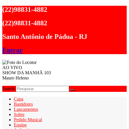
Ir
(22)98831-4882
para
o
(22)98831-4882
conteúdo
Santo Antônio de Pádua - RJ
Entrar
AO VIVO
SHOW DA MANHÃ 103
Mauro Heleno
Search
Capa
Bastidores
Lançamentos
Sobre
Pedido Musical
Equipe