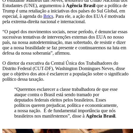
O estudante Matheus das Neves, tesoureiro da União Nacional dos
Estudantes (UNE), argumentou à
Agência Brasil
que a política de
Trump é uma retaliação a iniciativas dos países do Sul Global, em
especial, à agenda do
Brics
. Para ele, a ação dos EUA é motivada
pela extrema-direita nacional e internacional.
“O papel dos movimentos sociais, nesse período, é denunciar essas
sucessivas tentativas de intervenções externas dos EUA no nosso
país, na nossa autodeterminação, mas sobretudo, de resistir e dizer
que a nossa brasilidade se faz presente e continuaremos na luta em
defesa da nossa soberania”, afirmou.
O diretor da executiva da Central Única dos Trabalhadores do
Distrito Federal (CUT-DF), Washington Domingues Neves, disse
que o objetivo dos atos é esclarecer a população sobre o significado
político dessa taxação.
“Queremos esclarecer a classe trabalhadora de que esse
ataque contra o Brasil está sendo tramado por
deputados federais eleitos pelos brasileiros. Esses
políticos querem prejudicar, política e economicamente,
a nossa nação. É de fundamental importância que nós
brasileiros nos manifestemos”, disse à
Agência Brasil
.