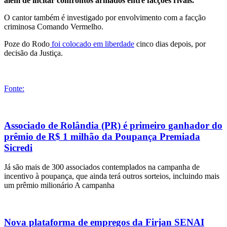
além de incitar confrontos armados entre facções rivais.
O cantor também é investigado por envolvimento com a facção
criminosa Comando Vermelho.
Poze do Rodo
foi colocado em liberdade
cinco dias depois, por
decisão da Justiça.
Fonte:
Associado de Rolândia (PR) é primeiro ganhador do
prêmio de R$ 1 milhão da Poupança Premiada
Sicredi
Já são mais de 300 associados contemplados na campanha de
incentivo à poupança, que ainda terá outros sorteios, incluindo mais
um prêmio milionário A campanha
Nova plataforma de empregos da Firjan SENAI