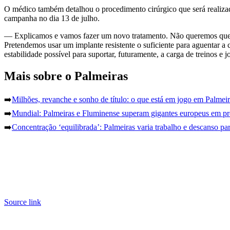
O médico também detalhou o procedimento cirúrgico que será realizado 
campanha no dia 13 de julho.
— Explicamos e vamos fazer um novo tratamento. Não queremos que el
Pretendemos usar um implante resistente o suficiente para aguentar a 
estabilidade possível para suportar, futuramente, a carga de treinos e
Mais sobre o Palmeiras
➡️
Milhões, revanche e sonho de título: o que está em jogo em Palmei
➡️
Mundial: Palmeiras e Fluminense superam gigantes europeus em p
➡️
Concentração ‘equilibrada’: Palmeiras varia trabalho e descanso pa
Source link