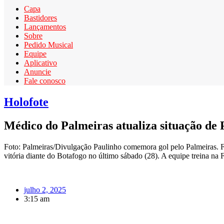
Capa
Bastidores
Lançamentos
Sobre
Pedido Musical
Equipe
Aplicativo
Anuncie
Fale conosco
Holofote
Médico do Palmeiras atualiza situação de 
Foto: Palmeiras/Divulgação Paulinho comemora gol pelo Palmeiras. F
vitória diante do Botafogo no último sábado (28). A equipe treina na 
julho 2, 2025
3:15 am