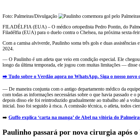
Foto: Palmeiras/Divulgação
FILADÉLFIA (EUA) – O médico ortopedista Pedro Pontin, do Palmeiras,
Filadélfia (EUA) para o duelo contra o Chelsea, na próxima sexta-feira
Com a camisa alviverde, Paulinho soma três gols e duas assistências
2024.
— O Paulinho é um atleta que veio em condição especial. Ele chegou c
longo da última temporada, ele jogou com muitas limitações — disse o
➡️ Tudo sobre o Verdão agora no WhatsApp. Siga o nosso novo 
— De maneira conjunta com o antigo departamento médico da equipe, fo
com todas as informações necessárias sobre o que havia passado e o p
depois disso ele foi reintroduzido gradualmente ao trabalho até a volt
inicial. Isso foi seguido à risca. A comissão técnica, o atleta, todos c
➡️
Guffo explica ‘carta na manga’ de Abel na vitória do Palmeira
Paulinho passará por nova cirurgia após 