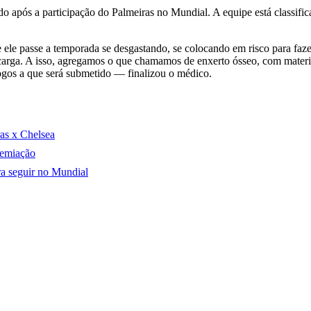
após a participação do Palmeiras no Mundial. A equipe está classificad
e passe a temporada se desgastando, se colocando em risco para fazer 
carga. A isso, agregamos o que chamamos de enxerto ósseo, com material
 jogos a que será submetido — finalizou o médico.
ras x Chelsea
remiação
ra seguir no Mundial