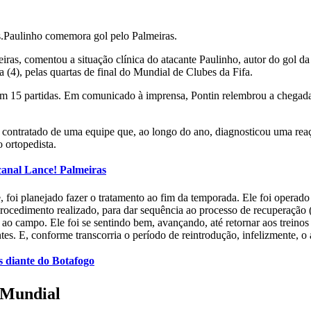
Paulinho comemora gol pelo Palmeiras.
 comentou a situação clínica do atacante Paulinho, autor do gol da v
 (4), pelas quartas de final do Mundial de Clubes da Fifa.
 em 15 partidas. Em comunicado à imprensa, Pontin relembrou a chegada
ontratado de uma equipe que, ao longo do ano, diagnosticou uma reação 
 ortopedista.
canal Lance! Palmeiras
i planejado fazer o tratamento ao fim da temporada. Ele foi operado po
rocedimento realizado, para dar sequência ao processo de recuperação (
a ao campo. Ele foi se sentindo bem, avançando, até retornar aos treinos
ientes. E, conforme transcorria o período de reintrodução, infelizmente, 
s diante do Botafogo
o Mundial