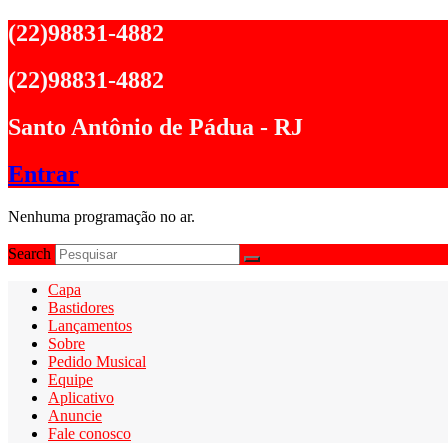
Ir
(22)98831-4882
para
o
(22)98831-4882
conteúdo
Santo Antônio de Pádua - RJ
Entrar
Nenhuma programação no ar.
Search
Capa
Bastidores
Lançamentos
Sobre
Pedido Musical
Equipe
Aplicativo
Anuncie
Fale conosco