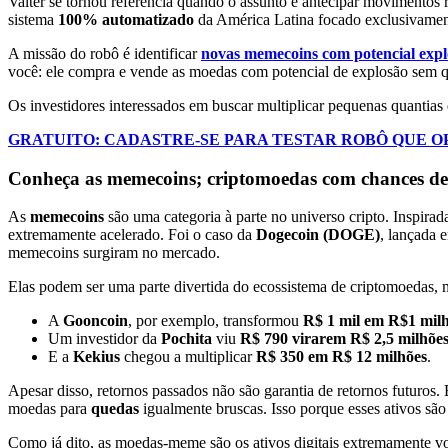
Valter se tornou referência quando o assunto é antecipar movimentos r
sistema
100% automatizado
da América Latina focado exclusivame
A missão do robô é identificar
novas memecoins com potencial expl
você: ele compra e vende as moedas com potencial de explosão sem qu
Os investidores interessados em buscar multiplicar pequenas quantia
GRATUITO: CADASTRE-SE PARA TESTAR ROBÔ QUE 
Conheça as memecoins; criptomoedas com chances de g
As
memecoins
são uma categoria à parte no universo cripto.
Inspirad
extremamente acelerado.
Foi o caso da
Dogecoin (DOGE)
, lançada
memecoins surgiram no mercado.
Elas podem ser uma parte divertida do ecossistema de criptomoedas, 
A
Gooncoin
, por exemplo, transformou
R$ 1 mil em R$1 mil
Um investidor da
Pochita
viu
R$ 790 virarem R$ 2,5 milhõe
E a
Kekius
chegou a multiplicar
R$ 350 em R$ 12 milhões
.
Apesar disso, retornos passados não são garantia de retornos futuros
moedas para
quedas
igualmente bruscas. Isso porque esses ativos s
Como já dito, as moedas-meme são os ativos digitais extremamente v