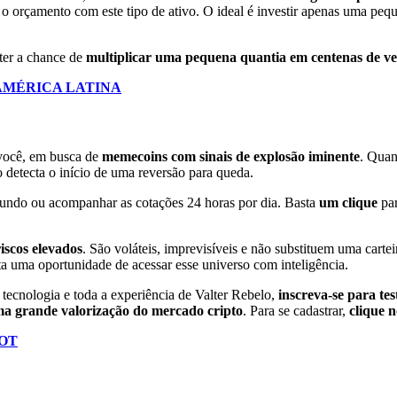
orçamento com este tipo de ativo. O ideal é investir apenas uma peque
 ter a chance de
multiplicar uma pequena quantia em centenas de ve
AMÉRICA LATINA
você, em busca de
memecoins com sinais de explosão iminente
.
Quan
detecta o início de uma reversão para queda.
 fundo ou acompanhar as cotações 24 horas por dia.
Basta
um clique
pa
riscos elevados
. São voláteis, imprevisíveis e não substituem uma cartei
a uma oportunidade de acessar esse universo com inteligência.
tecnologia e toda a experiência de Valter Rebelo,
inscreva-se para te
a grande valorização do mercado cripto
.
Para se cadastrar,
clique 
OT