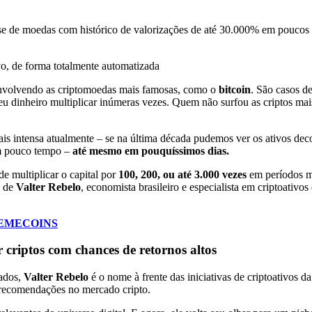
sse de moedas com histórico de valorizações de até 30.000% em poucos 
o, de forma totalmente automatizada
 envolvendo as criptomoedas mais famosas, como o
bitcoin
. São casos d
eu dinheiro multiplicar inúmeras vezes.
Quem não surfou as criptos mai
ais intensa atualmente – se na última década pudemos ver os ativos dec
 em pouco tempo –
até mesmo em pouquíssimos dias.
de multiplicar o capital por
100, 200, ou até 3.000 vezes
em períodos m
a de
Valter Rebelo
, economista brasileiro e especialista em criptoativos
MEMECOINS
r criptos com chances de retornos altos
dados,
Valter Rebelo
é o nome à frente das iniciativas de criptoativos d
 recomendações no mercado cripto.