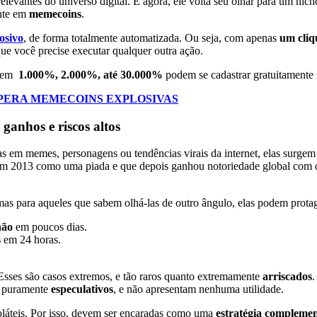
elevantes do universo digital.
E agora, ele volta seu olhar para um ni
nte em
memecoins
.
osivo
, de forma totalmente automatizada.
Ou seja, com apenas
um cliq
e você precise executar qualquer outra ação.
s em
1.000%, 2.000%, até 30.000%
podem se cadastrar gratuitamente 
OPERA MEMECOINS EXPLOSIVAS
anhos e riscos altos
as em memes, personagens ou tendências virais da internet, elas surge
 em 2013 como uma piada e que depois ganhou notoriedade global com
mas para aqueles que sabem olhá-las de outro ângulo, elas podem prot
hão
em poucos dias.
s
em 24 horas.
. Esses são casos extremos, e tão raros quanto extremamente
arriscados
ão puramente
especulativos
, e não apresentam nenhuma utilidade.
oláteis. Por isso, devem ser encaradas como uma
estratégia compleme