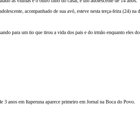
atado as vítimas e o outro filho do casal, é um adolescente de 14 anos.
escente, acompanhado de sua avó, esteve nesta terça-feira (24) na del
sando para um tio que tirou a vida dos pais e do irmão enquanto eles 
de 3 anos em Itaperuna aparece primeiro em Jornal na Boca do Povo.