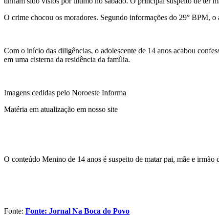
tinham sido vistos por último no sábado. O principal suspeito de ter m
O crime chocou os moradores. Segundo informações do 29° BPM, o adol
Com o início das diligências, o adolescente de 14 anos acabou confes
em uma cisterna da residência da família.
Imagens cedidas pelo Noroeste Informa
Matéria em atualização em nosso site
O conteúdo Menino de 14 anos é suspeito de matar pai, mãe e irmão 
Fonte:
Fonte: Jornal Na Boca do Povo