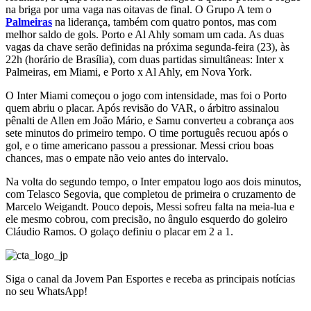
na briga por uma vaga nas oitavas de final. O Grupo A tem o
Palmeiras
na liderança, também com quatro pontos, mas com
melhor saldo de gols. Porto e Al Ahly somam um cada. As duas
vagas da chave serão definidas na próxima segunda-feira (23), às
22h (horário de Brasília), com duas partidas simultâneas: Inter x
Palmeiras, em Miami, e Porto x Al Ahly, em Nova York.
O Inter Miami começou o jogo com intensidade, mas foi o Porto
quem abriu o placar. Após revisão do VAR, o árbitro assinalou
pênalti de Allen em João Mário, e Samu converteu a cobrança aos
sete minutos do primeiro tempo. O time português recuou após o
gol, e o time americano passou a pressionar. Messi criou boas
chances, mas o empate não veio antes do intervalo.
Na volta do segundo tempo, o Inter empatou logo aos dois minutos,
com Telasco Segovia, que completou de primeira o cruzamento de
Marcelo Weigandt. Pouco depois, Messi sofreu falta na meia-lua e
ele mesmo cobrou, com precisão, no ângulo esquerdo do goleiro
Cláudio Ramos. O golaço definiu o placar em 2 a 1.
Siga o canal da Jovem Pan Esportes e receba as principais notícias
no seu WhatsApp!