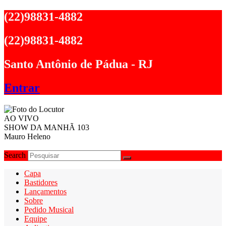
Ir
(22)98831-4882
para
o
(22)98831-4882
conteúdo
Santo Antônio de Pádua - RJ
Entrar
AO VIVO
SHOW DA MANHÃ 103
Mauro Heleno
Search
Capa
Bastidores
Lançamentos
Sobre
Pedido Musical
Equipe