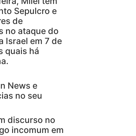
eira, Milei tem
nto Sepulcro e
res de
s no ataque do
a Israel em 7 de
s quais há
na.
an News e
cias no seu
m discurso no
algo incomum em