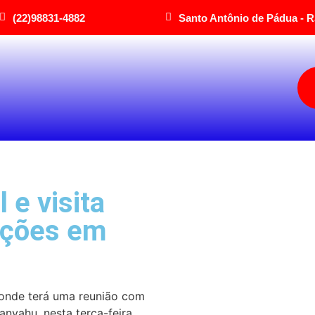
(22)98831-4882
Santo Antônio de Pádua - R
 e visita
ações em
, onde terá uma reunião com
anyahu, nesta terça-feira