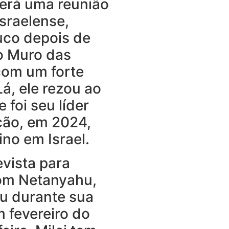
erá uma reunião
israelense,
uco depois de
ao Muro das
om um forte
á, ele rezou ao
 foi seu líder
ção, em 2024,
no em Israel.
evista para
om Netanyahu,
u durante sua
em fevereiro do