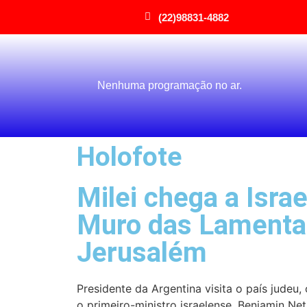
(22)98831-4882
Nenhuma programação no ar.
Holofote
Milei chega a Israel
Muro das Lament
Jerusalém
Presidente da Argentina visita o país judeu
o primeiro-ministro israelense, Benjamin Net