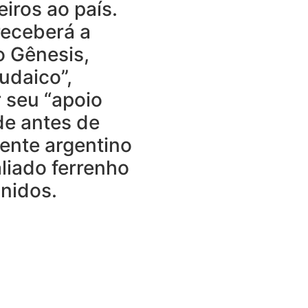
eiros ao país.
receberá a
o Gênesis,
udaico”,
 seu “apoio
de antes de
dente argentino
liado ferrenho
Unidos.