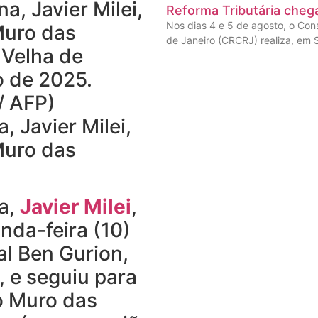
Reforma Tributária cheg
Nos dias 4 e 5 de agosto, o Con
de Janeiro (CRCRJ) realiza, em 
, Javier Milei,
Muro das
a,
Javier Milei
,
da-feira (10)
al Ben Gurion,
, e seguiu para
o Muro das