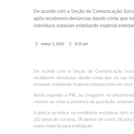
De acordo com a Seção de Comunicação Social do
após receberem denúncias dando conta que na
indivíduos estariam endolando material entorpe
março 1, 2023
9:25 am
De acordo com a Seção de Comunicação Social do
receberem denúncias dando conta que na rua Jos
estariam endolando material entorpecente em uma r
Ainda segundo a PM, ao chegarem no determinado
mesmo ao notar a presença da guarnição, empreen
A polícia ao entrar na residência encontrou farto m
152 pinos de cocaína, 06 pedras de crack, 06 porç
vasto material para endolação.