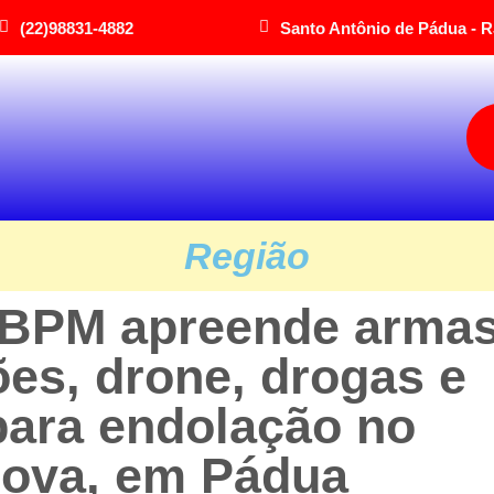
(22)98831-4882
Santo Antônio de Pádua - R
Região
6°BPM apreende arma
es, drone, drogas e
para endolação no
Nova, em Pádua