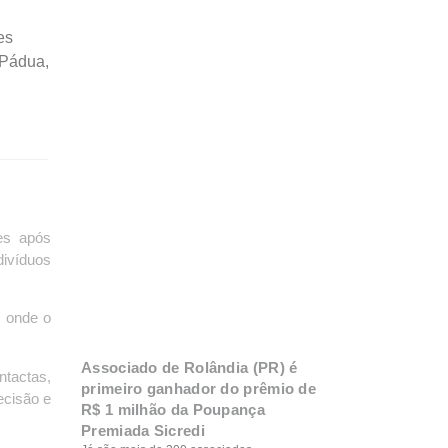
es
 Pádua,
res após
divíduos
, onde o
Associado de Rolândia (PR) é
ntactas,
primeiro ganhador do prêmio de
ecisão e
R$ 1 milhão da Poupança
Premiada Sicredi