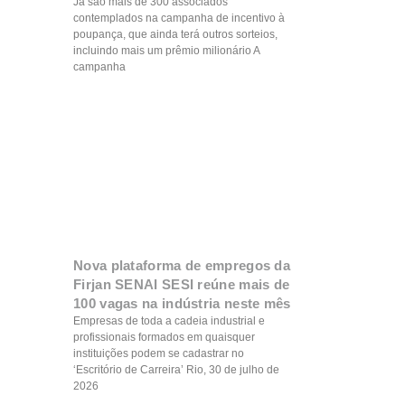
Já são mais de 300 associados
contemplados na campanha de incentivo à
poupança, que ainda terá outros sorteios,
incluindo mais um prêmio milionário A
campanha
Nova plataforma de empregos da
Firjan SENAI SESI reúne mais de
100 vagas na indústria neste mês
Empresas de toda a cadeia industrial e
profissionais formados em quaisquer
instituições podem se cadastrar no
‘Escritório de Carreira’ Rio, 30 de julho de
2026