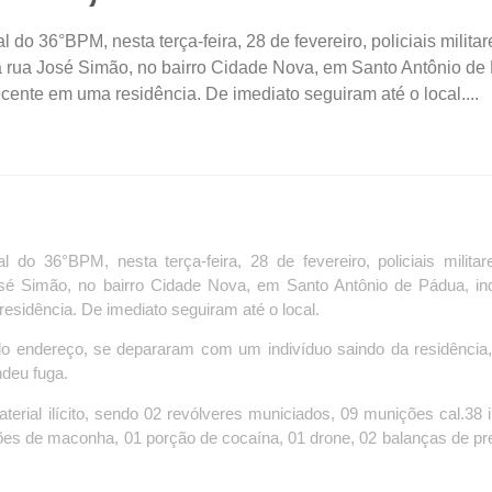
 36°BPM, nesta terça-feira, 28 de fevereiro, policiais militar
 rua José Simão, no bairro Cidade Nova, em Santo Antônio de
cente em uma residência. De imediato seguiram até o local....
 36°BPM, nesta terça-feira, 28 de fevereiro, policiais milita
é Simão, no bairro Cidade Nova, em Santo Antônio de Pádua, in
esidência. De imediato seguiram até o local.
 endereço, se depararam com um indivíduo saindo da residência
deu fuga.
aterial ilícito, sendo 02 revólveres municiados, 09 munições cal.38 i
ões de maconha, 01 porção de cocaína, 01 drone, 02 balanças de pr