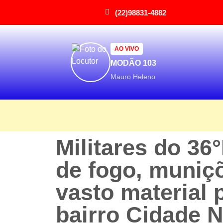
(22)98831-4882
AO VIVO
MODÃO 103
Mauro Heleno
Militares do 3
de fogo, muniçõ
vasto material 
bairro Cidade 