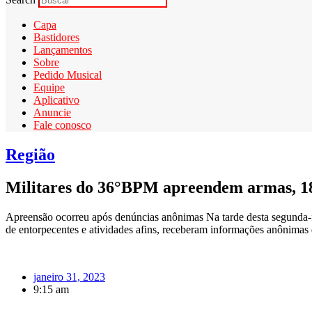
Capa
Bastidores
Lançamentos
Sobre
Pedido Musical
Equipe
Aplicativo
Anuncie
Fale conosco
Região
Militares do 36°BPM apreendem armas, 18
Apreensão ocorreu após denúncias anônimas Na tarde desta segunda-fei
de entorpecentes e atividades afins, receberam informações anônimas
janeiro 31, 2023
9:15 am