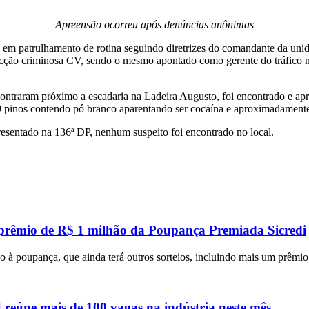
Apreensão ocorreu após denúncias anônimas
do em patrulhamento de rotina seguindo diretrizes do comandante da unid
cção criminosa CV, sendo o mesmo apontado como gerente do tráfico na
contraram próximo a escadaria na Ladeira Augusto, foi encontrado e apr
89 pinos contendo pó branco aparentando ser cocaína e aproximadamente
resentado na 136ª DP, nenhum suspeito foi encontrado no local.
 prêmio de R$ 1 milhão da Poupança Premiada Sicredi
 à poupança, que ainda terá outros sorteios, incluindo mais um prêmi
eúne mais de 100 vagas na indústria neste mês