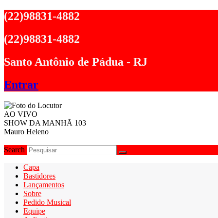
Ir
(22)98831-4882
para
o
(22)98831-4882
conteúdo
Santo Antônio de Pádua - RJ
Entrar
AO VIVO
SHOW DA MANHÃ 103
Mauro Heleno
Search
Capa
Bastidores
Lançamentos
Sobre
Pedido Musical
Equipe