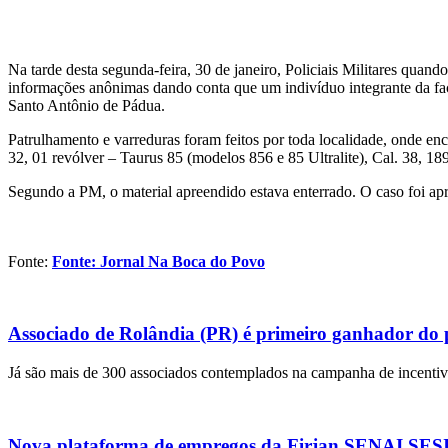
Na tarde desta segunda-feira, 30 de janeiro, Policiais Militares quan
informações anônimas dando conta que um indivíduo integrante da fa
Santo Antônio de Pádua.
Patrulhamento e varreduras foram feitos por toda localidade, onde en
32, 01 revólver – Taurus 85 (modelos 856 e 85 Ultralite), Cal. 38, 1
Segundo a PM, o material apreendido estava enterrado. O caso foi ap
Fonte:
Fonte: Jornal Na Boca do Povo
Associado de Rolândia (PR) é primeiro ganhador do
Já são mais de 300 associados contemplados na campanha de incentivo
Nova plataforma de empregos da Firjan SENAI SESI r