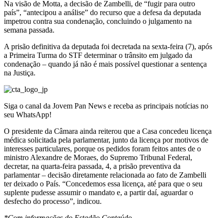
Na visão de Motta, a decisão de Zambelli, de “fugir para outro
país”, “antecipou a análise” do recurso que a defesa da deputada
impetrou contra sua condenação, concluindo o julgamento na
semana passada.
A prisão definitiva da deputada foi decretada na sexta-feira (7), após
a Primeira Turma do STF determinar o trânsito em julgado da
condenação – quando já não é mais possível questionar a sentença
na Justiça.
Siga o canal da Jovem Pan News e receba as principais notícias no
seu WhatsApp!
O presidente da Câmara ainda reiterou que a Casa concedeu licença
médica solicitada pela parlamentar, junto da licença por motivos de
interesses particulares, porque os pedidos foram feitos antes de o
ministro Alexandre de Moraes, do Supremo Tribunal Federal,
decretar, na quarta-feira passada, 4, a prisão preventiva da
parlamentar – decisão diretamente relacionada ao fato de Zambelli
ter deixado o País. “Concedemos essa licença, até para que o seu
suplente pudesse assumir o mandato e, a partir daí, aguardar o
desfecho do processo”, indicou.
*Com informações do Estadão Conteúdo