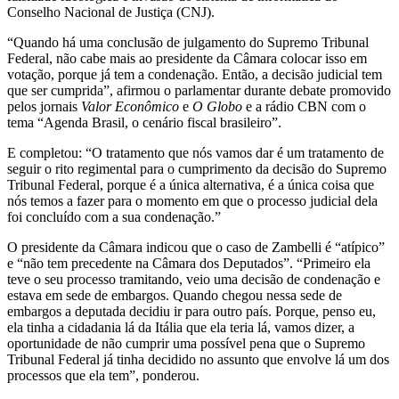
Conselho Nacional de Justiça (CNJ).
“Quando há uma conclusão de julgamento do Supremo Tribunal
Federal, não cabe mais ao presidente da Câmara colocar isso em
votação, porque já tem a condenação. Então, a decisão judicial tem
que ser cumprida”, afirmou o parlamentar durante debate promovido
pelos jornais
Valor Econômico
e
O Globo
e a rádio CBN com o
tema “Agenda Brasil, o cenário fiscal brasileiro”.
E completou: “O tratamento que nós vamos dar é um tratamento de
seguir o rito regimental para o cumprimento da decisão do Supremo
Tribunal Federal, porque é a única alternativa, é a única coisa que
nós temos a fazer para o momento em que o processo judicial dela
foi concluído com a sua condenação.”
O presidente da Câmara indicou que o caso de Zambelli é “atípico”
e “não tem precedente na Câmara dos Deputados”. “Primeiro ela
teve o seu processo tramitando, veio uma decisão de condenação e
estava em sede de embargos. Quando chegou nessa sede de
embargos a deputada decidiu ir para outro país. Porque, penso eu,
ela tinha a cidadania lá da Itália que ela teria lá, vamos dizer, a
oportunidade de não cumprir uma possível pena que o Supremo
Tribunal Federal já tinha decidido no assunto que envolve lá um dos
processos que ela tem”, ponderou.