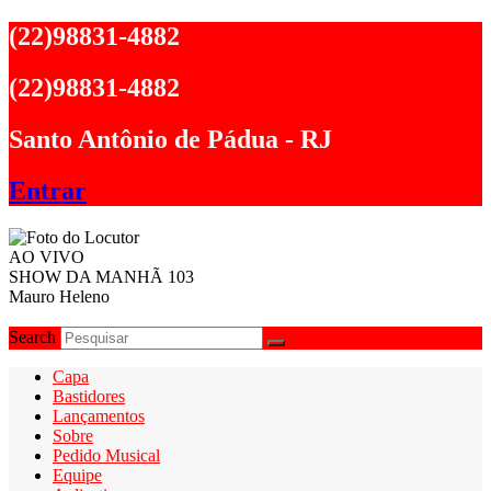
Ir
(22)98831-4882
para
o
(22)98831-4882
conteúdo
Santo Antônio de Pádua - RJ
Entrar
AO VIVO
SHOW DA MANHÃ 103
Mauro Heleno
Search
Capa
Bastidores
Lançamentos
Sobre
Pedido Musical
Equipe