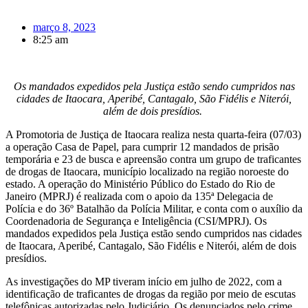
março 8, 2023
8:25 am
Os mandados expedidos pela Justiça estão sendo cumpridos nas
cidades de Itaocara, Aperibé, Cantagalo, São Fidélis e Niterói,
além de dois presídios.
A Promotoria de Justiça de Itaocara realiza nesta quarta-feira (07/03)
a operação Casa de Papel, para cumprir 12 mandados de prisão
temporária e 23 de busca e apreensão contra um grupo de traficantes
de drogas de Itaocara, município localizado na região noroeste do
estado. A operação do Ministério Público do Estado do Rio de
Janeiro (MPRJ) é realizada com o apoio da 135ª Delegacia de
Polícia e do 36º Batalhão da Polícia Militar, e conta com o auxílio da
Coordenadoria de Segurança e Inteligência (CSI/MPRJ). Os
mandados expedidos pela Justiça estão sendo cumpridos nas cidades
de Itaocara, Aperibé, Cantagalo, São Fidélis e Niterói, além de dois
presídios.
As investigações do MP tiveram início em julho de 2022, com a
identificação de traficantes de drogas da região por meio de escutas
telefônicas autorizadas pelo Judiciário. Os denunciados pelo crime