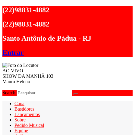
Ir
(22)98831-4882
para
o
(22)98831-4882
conteúdo
Santo Antônio de Pádua - RJ
Entrar
AO VIVO
SHOW DA MANHÃ 103
Mauro Heleno
Search
Capa
Bastidores
Lançamentos
Sobre
Pedido Musical
Equipe