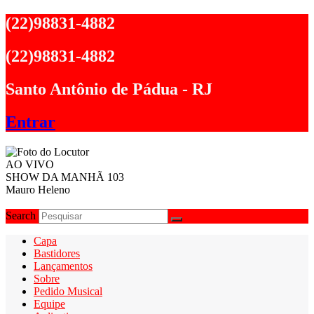
Ir
(22)98831-4882
para
o
(22)98831-4882
conteúdo
Santo Antônio de Pádua - RJ
Entrar
AO VIVO
SHOW DA MANHÃ 103
Mauro Heleno
Search
Capa
Bastidores
Lançamentos
Sobre
Pedido Musical
Equipe