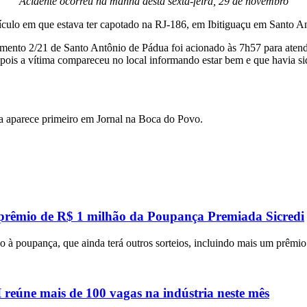
Acidente ocorreu na manhã desta sexta-feira, 29 de novembro
eículo em que estava ter capotado na RJ-186, em Ibitiguaçu em Santo A
mento 2/21 de Santo Antônio de Pádua foi acionado às 7h57 para aten
ois a vítima compareceu no local informando estar bem e que havia sid
a aparece primeiro em Jornal na Boca do Povo.
 prêmio de R$ 1 milhão da Poupança Premiada Sicredi
 à poupança, que ainda terá outros sorteios, incluindo mais um prêmi
eúne mais de 100 vagas na indústria neste mês