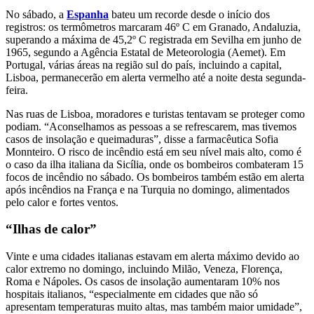
No sábado, a
Espanha
bateu um recorde desde o início dos
registros: os termômetros marcaram 46º C em Granado, Andaluzia,
superando a máxima de 45,2º C registrada em Sevilha em junho de
1965, segundo a Agência Estatal de Meteorologia (Aemet). Em
Portugal, várias áreas na região sul do país, incluindo a capital,
Lisboa, permanecerão em alerta vermelho até a noite desta segunda-
feira.
Nas ruas de Lisboa, moradores e turistas tentavam se proteger como
podiam. “Aconselhamos as pessoas a se refrescarem, mas tivemos
casos de insolação e queimaduras”, disse a farmacêutica Sofia
Monnteiro. O risco de incêndio está em seu nível mais alto, como é
o caso da ilha italiana da Sicília, onde os bombeiros combateram 15
focos de incêndio no sábado. Os bombeiros também estão em alerta
após incêndios na França e na Turquia no domingo, alimentados
pelo calor e fortes ventos.
“Ilhas de calor”
Vinte e uma cidades italianas estavam em alerta máximo devido ao
calor extremo no domingo, incluindo Milão, Veneza, Florença,
Roma e Nápoles. Os casos de insolação aumentaram 10% nos
hospitais italianos, “especialmente em cidades que não só
apresentam temperaturas muito altas, mas também maior umidade”,