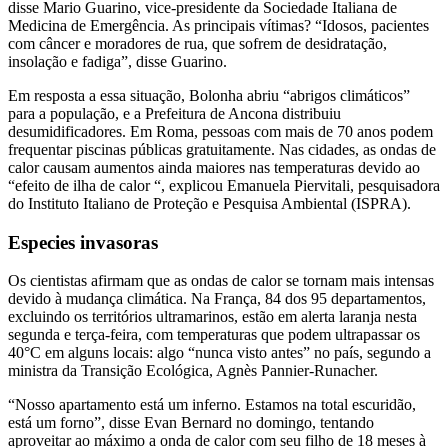
disse Mario Guarino, vice-presidente da Sociedade Italiana de
Medicina de Emergência. As principais vítimas? “Idosos, pacientes
com câncer e moradores de rua, que sofrem de desidratação,
insolação e fadiga”, disse Guarino.
Em resposta a essa situação, Bolonha abriu “abrigos climáticos”
para a população, e a Prefeitura de Ancona distribuiu
desumidificadores. Em Roma, pessoas com mais de 70 anos podem
frequentar piscinas públicas gratuitamente. Nas cidades, as ondas de
calor causam aumentos ainda maiores nas temperaturas devido ao
“efeito de ilha de calor “, explicou Emanuela Piervitali, pesquisadora
do Instituto Italiano de Proteção e Pesquisa Ambiental (ISPRA).
Especies invasoras
Os cientistas afirmam que as ondas de calor se tornam mais intensas
devido à mudança climática. Na França, 84 dos 95 departamentos,
excluindo os territórios ultramarinos, estão em alerta laranja nesta
segunda e terça-feira, com temperaturas que podem ultrapassar os
40°C em alguns locais: algo “nunca visto antes” no país, segundo a
ministra da Transição Ecológica, Agnès Pannier-Runacher.
“Nosso apartamento está um inferno. Estamos na total escuridão,
está um forno”, disse Evan Bernard no domingo, tentando
aproveitar ao máximo a onda de calor com seu filho de 18 meses à