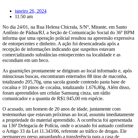
janeiro 26, 2024
11:50 am
No dia 24/01, na Rua Helena Chicrala, S/Nº, Mirante, em Santo
Antônio de Pádua/RJ, a Seção de Comunicação Social do 36º BPM
informa que uma operação policial resultou na apreensão expressiva
de entorpecentes e dinheiro. A ação foi desencadeada após a
recepção de informações indicando que suspeitos estavam
comercializando substâncias entorpecentes na localidade e as
escondiam em um beco.
As guarnições prontamente se dirigiram ao local informado e, após
minuciosas buscas, encontraram enterrados 88 tiras de maconha,
totalizando 205,70g, uma sacola grande contendo pasta base de
cocaína e 10 pinos de cocaína, totalizando 1.676,80g. Além disso,
foram apreendidos um celular Samsung cinza, um rádio
comunicador e a quantia de R$1.945,00 em espécie.
O acusado, um homem de 20 anos de idade, juntamente com
testemunhas que estavam próximas ao local, assumiu imediatamente
a propriedade do material apreendido. A ocorrência foi apresentada
na 136ª Delegacia de Polícia, onde o acusado foi autuado conforme
o Artigo 33 da Lei 11.343/06, referente ao tráfico de drogas. Ele
permaneceu preso aguardando a transferência para a casa de