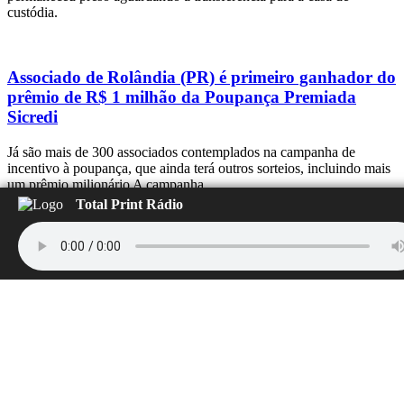
custódia.
Associado de Rolândia (PR) é primeiro ganhador do
prêmio de R$ 1 milhão da Poupança Premiada
Sicredi
Já são mais de 300 associados contemplados na campanha de
incentivo à poupança, que ainda terá outros sorteios, incluindo mais
um prêmio milionário A campanha
Total Print Rádio
Nova plataforma de empregos da Firjan SENAI
SESI reúne mais de 100 vagas na indústria neste
mês
Empresas de toda a cadeia industrial e profissionais formados em
quaisquer instituições podem se cadastrar no ‘Escritório de Carreira’
Rio, 30 de julho de 2026