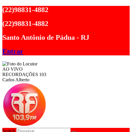
Ir
(22)98831-4882
para
o
(22)98831-4882
conteúdo
Santo Antônio de Pádua - RJ
Entrar
AO VIVO
RECORDAÇÕES 103
Carlos Alberto
Search