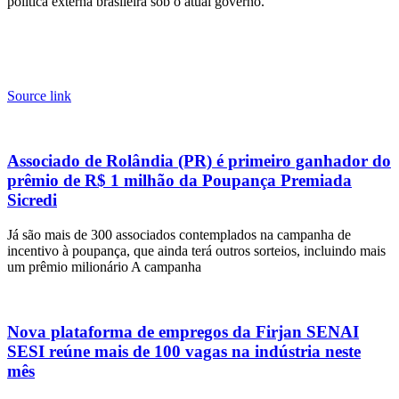
política externa brasileira sob o atual governo.
Source link
Associado de Rolândia (PR) é primeiro ganhador do
prêmio de R$ 1 milhão da Poupança Premiada
Sicredi
Já são mais de 300 associados contemplados na campanha de
incentivo à poupança, que ainda terá outros sorteios, incluindo mais
um prêmio milionário A campanha
Nova plataforma de empregos da Firjan SENAI
SESI reúne mais de 100 vagas na indústria neste
mês