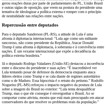
gerou reações duras por parte de parlamentares do PL, União Brasil
e outras siglas de oposição, que veem na postura do presidente uma
tentativa de ideologizar a política externa e romper com o princípio
de neutralidade nas relações entre nações.
Repercussão entre deputados
Para o deputado Sanderson (PL-RS), a atitude de Lula é uma
afronta à diplomacia internacional: “Lula age como um militante
rancoroso, não como presidente da República. Atacar Donald
Trump é uma afronta à diplomacia, à soberania e à convivência entre
nações. É um vexame internacional que expõe a decadência da
política externa brasileira.”
Já o deputado Rodrigo Valadares (União-SE) destacou a incoerência
entre o discurso do presidente e suas ações: “É inacreditável ver
Lula tentando posar de defensor da democracia enquanto ataca
líderes eleitos como Trump e se cala diante de regimes autoritários
como o de Maduro. Essa hipocrisia é o retrato do petismo.” Rodolfo
Nogueira (PL-MS) reforçou o impacto negativo da postura de Lula
sobre a imagem do Brasil no exterior: “Lula tenta desqualificar
Trump, mas o que ele consegue é envergonhar o Brasil. Ao se
comportar como ativista, mostra que está mais preocupado em atacar
conservadores do que resolver os problemas reais da população.”