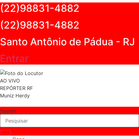
(22)98831-4882
Ir
para
o
(22)98831-4882
conteúdo
Santo Antônio de Pádua - RJ
Entrar
AO VIVO
REPÓRTER RF
Muniz Herdy
Search