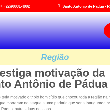
(22)98831-4882
Santo Antônio de Pádua - R
Região
nvestiga motivação da
to Antônio de Pádua
teria motivado o triplo homicídio que chocou toda a região na 
s que morreram no ataque a uma padaria que seria inaugurada h
 Pádua, outras duas pessoas...