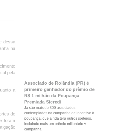
te dessa
manhã na
cimento
cal pela
Associado de Rolândia (PR) é
primeiro ganhador do prêmio de
quanto a
R$ 1 milhão da Poupança
Premiada Sicredi
Já são mais de 300 associados
contemplados na campanha de incentivo à
ortes de
poupança, que ainda terá outros sorteios,
 e foram
incluindo mais um prêmio milionário A
stigação
campanha