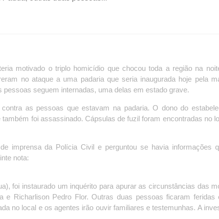
eria motivado o triplo homicídio que chocou toda a região na noi
rreram no ataque a uma padaria que seria inaugurada hoje pela 
as pessoas seguem internadas, uma delas em estado grave.
contra as pessoas que estavam na padaria. O dono do estabele
e também foi assassinado. Cápsulas de fuzil foram encontradas no lo
e imprensa da Polícia Civil e perguntou se havia informações 
inte nota:
, foi instaurado um inquérito para apurar as circunstâncias das m
va e Richarlison Pedro Flor. Outras duas pessoas ficaram feridas
ada no local e os agentes irão ouvir familiares e testemunhas. A inve