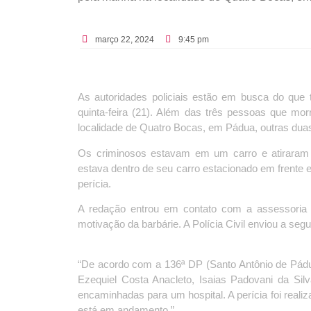
março 22, 2024
9:45 pm
As autoridades policiais estão em busca do que t
quinta-feira (21). Além das três pessoas que mo
localidade de Quatro Bocas, em Pádua, outras du
Os criminosos estavam em um carro e atiraram 
estava dentro de seu carro estacionado em frente 
perícia.
A redação entrou em contato com a assessoria d
motivação da barbárie. A Polícia Civil enviou a segu
“De acordo com a 136ª DP (Santo Antônio de Pádua)
Ezequiel Costa Anacleto, Isaias Padovani da Sil
encaminhadas para um hospital. A perícia foi realiz
está em andamento.”