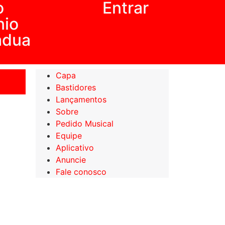
o
Entrar
nio
ádua
Capa
Bastidores
Lançamentos
Sobre
Pedido Musical
Equipe
Aplicativo
Anuncie
Fale conosco