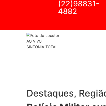
(22)98831-
4882
AO VIVO
SINTONIA TOTAL
Destaques
,
Regiã