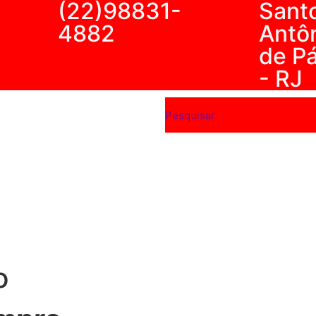
(22)98831-
Sant
4882
Antô
de P
- RJ
o