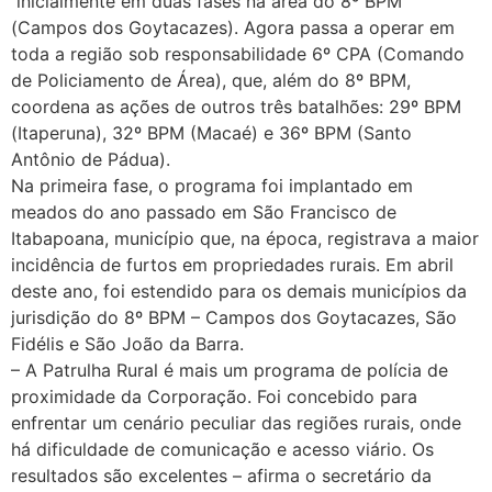
inicialmente em duas fases na área do 8º BPM
(Campos dos Goytacazes). Agora passa a operar em
toda a região sob responsabilidade 6º CPA (Comando
de Policiamento de Área), que, além do 8º BPM,
coordena as ações de outros três batalhões: 29º BPM
(Itaperuna), 32º BPM (Macaé) e 36º BPM (Santo
Antônio de Pádua).
Na primeira fase, o programa foi implantado em
meados do ano passado em São Francisco de
Itabapoana, município que, na época, registrava a maior
incidência de furtos em propriedades rurais. Em abril
deste ano, foi estendido para os demais municípios da
jurisdição do 8º BPM – Campos dos Goytacazes, São
Fidélis e São João da Barra.
– A Patrulha Rural é mais um programa de polícia de
proximidade da Corporação. Foi concebido para
enfrentar um cenário peculiar das regiões rurais, onde
há dificuldade de comunicação e acesso viário. Os
resultados são excelentes – afirma o secretário da