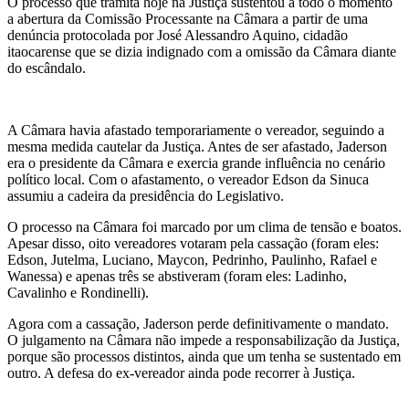
O processo que tramita hoje na Justiça sustentou a todo o momento
a abertura da Comissão Processante na Câmara a partir de uma
denúncia protocolada por José Alessandro Aquino, cidadão
itaocarense que se dizia indignado com a omissão da Câmara diante
do escândalo.
A Câmara havia afastado temporariamente o vereador, seguindo a
mesma medida cautelar da Justiça. Antes de ser afastado, Jaderson
era o presidente da Câmara e exercia grande influência no cenário
político local. Com o afastamento, o vereador Edson da Sinuca
assumiu a cadeira da presidência do Legislativo.
O processo na Câmara foi marcado por um clima de tensão e boatos.
Apesar disso, oito vereadores votaram pela cassação (foram eles:
Edson, Jutelma, Luciano, Maycon, Pedrinho, Paulinho, Rafael e
Wanessa) e apenas três se abstiveram (foram eles: Ladinho,
Cavalinho e Rondinelli).
Agora com a cassação, Jaderson perde definitivamente o mandato.
O julgamento na Câmara não impede a responsabilização da Justiça,
porque são processos distintos, ainda que um tenha se sustentado em
outro. A defesa do ex-vereador ainda pode recorrer à Justiça.