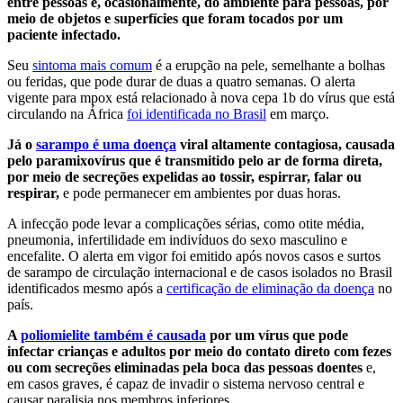
entre pessoas e, ocasionalmente, do ambiente para pessoas, por
meio de objetos e superfícies que foram tocados por um
paciente infectado.
Seu
sintoma mais comum
é a erupção na pele, semelhante a bolhas
ou feridas, que pode durar de duas a quatro semanas. O alerta
vigente para mpox está relacionado à nova cepa 1b do vírus que está
circulando na África
foi identificada no Brasil
em março.
Já o
sarampo é uma doença
viral altamente contagiosa, causada
pelo paramixovírus que é transmitido pelo ar de forma direta,
por meio de secreções expelidas ao tossir, espirrar, falar ou
respirar,
e pode permanecer em ambientes por duas horas.
A infecção pode levar a complicações sérias, como otite média,
pneumonia, infertilidade em indivíduos do sexo masculino e
encefalite. O alerta em vigor foi emitido após novos casos e surtos
de sarampo de circulação internacional e de casos isolados no Brasil
identificados mesmo após a
certificação de eliminação da doença
no
país.
A
poliomielite também é causada
por um vírus que pode
infectar crianças e adultos por meio do contato direto com fezes
ou com secreções eliminadas pela boca das pessoas doentes
e,
em casos graves, é capaz de invadir o sistema nervoso central e
causar paralisia nos membros inferiores.