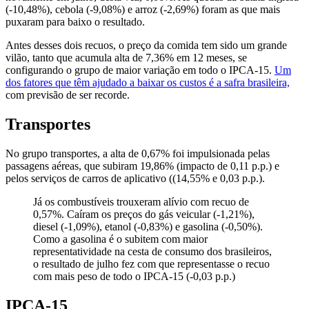
(-10,48%), cebola (-9,08%) e arroz (-2,69%) foram as que mais
puxaram para baixo o resultado.
Antes desses dois recuos, o preço da comida tem sido um grande
vilão, tanto que acumula alta de 7,36% em 12 meses, se
configurando o grupo de maior variação em todo o IPCA-15.
Um
dos fatores que têm ajudado a baixar os custos é a safra brasileira,
com previsão de ser recorde.
Transportes
No grupo transportes, a alta de 0,67% foi impulsionada pelas
passagens aéreas, que subiram 19,86% (impacto de 0,11 p.p.) e
pelos serviços de carros de aplicativo ((14,55% e 0,03 p.p.).
Já os combustíveis trouxeram alívio com recuo de
0,57%. Caíram os preços do gás veicular (-1,21%),
diesel (-1,09%), etanol (-0,83%) e gasolina (-0,50%).
Como a gasolina é o subitem com maior
representatividade na cesta de consumo dos brasileiros,
o resultado de julho fez com que representasse o recuo
com mais peso de todo o IPCA-15 (-0,03 p.p.)
IPCA-15