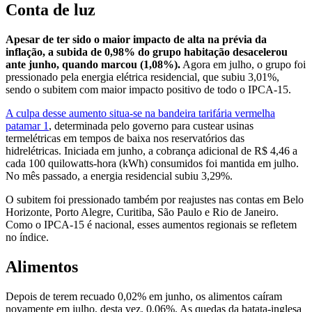
Conta de luz
Apesar de ter sido o maior impacto de alta na prévia da
inflação, a subida de 0,98% do grupo habitação desacelerou
ante junho, quando marcou (1,08%).
Agora em julho, o grupo foi
pressionado pela energia elétrica residencial, que subiu 3,01%,
sendo o subitem com maior impacto positivo de todo o IPCA-15.
A culpa desse aumento situa-se na bandeira tarifária vermelha
patamar 1
, determinada pelo governo para custear usinas
termelétricas em tempos de baixa nos reservatórios das
hidrelétricas. Iniciada em junho, a cobrança adicional de R$ 4,46 a
cada 100 quilowatts-hora (kWh) consumidos foi mantida em julho.
No mês passado, a energia residencial subiu 3,29%.
O subitem foi pressionado também por reajustes nas contas em Belo
Horizonte, Porto Alegre, Curitiba, São Paulo e Rio de Janeiro.
Como o IPCA-15 é nacional, esses aumentos regionais se refletem
no índice.
Alimentos
Depois de terem recuado 0,02% em junho, os alimentos caíram
novamente em julho, desta vez, 0,06%. As quedas da batata-inglesa