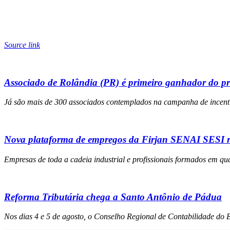
Source link
Associado de Rolândia (PR) é primeiro ganhador do p
Já são mais de 300 associados contemplados na campanha de incenti
Nova plataforma de empregos da Firjan SENAI SESI re
Empresas de toda a cadeia industrial e profissionais formados em qua
Reforma Tributária chega a Santo Antônio de Pádua
Nos dias 4 e 5 de agosto, o Conselho Regional de Contabilidade do 