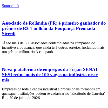
Source link
Associado de Rolândia (PR) é primeiro ganhador do
prêmio de R$ 1 milhão da Poupança Premiada
Sicredi
Já são mais de 300 associados contemplados na campanha de
incentivo à poupança, que ainda terá outros sorteios, incluindo mais
um prêmio milionário A campanha
Nova plataforma de empregos da Firjan SENAI
SESI reúne mais de 100 vagas na indústria neste
mês
Empresas de toda a cadeia industrial e profissionais formados em
quaisquer instituições podem se cadastrar no ‘Escritório de Carreira’
Rio, 30 de julho de 2026