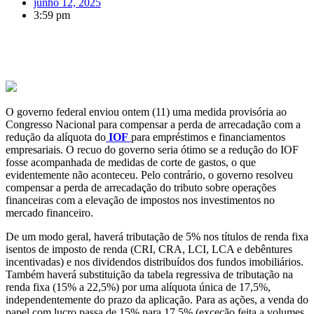
junho 12, 2025
3:59 pm
O governo federal enviou ontem (11) uma medida provisória ao
Congresso Nacional para compensar a perda de arrecadação com a
redução da alíquota do
IOF
para empréstimos e financiamentos
empresariais.
O recuo do governo seria ótimo se a redução do IOF
fosse acompanhada de medidas de corte de gastos, o que
evidentemente não aconteceu. Pelo contrário, o governo resolveu
compensar a perda de arrecadação do tributo sobre operações
financeiras com a elevação de impostos nos investimentos no
mercado financeiro.
De um modo geral, haverá tributação de 5% nos títulos de renda fixa
isentos de imposto de renda (CRI, CRA, LCI, LCA e debêntures
incentivadas) e nos dividendos distribuídos dos fundos imobiliários.
Também haverá substituição da tabela regressiva de tributação na
renda fixa (15% a 22,5%) por uma alíquota única de 17,5%,
independentemente do prazo da aplicação. Para as ações, a venda do
papel com lucro passa de 15% para 17,5% (exceção feita a volumes