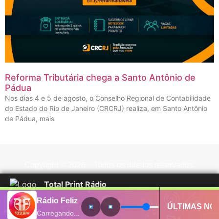
Reforma Tributária chega a Santo Antônio de
Pádua
Nos dias 4 e 5 de agosto, o Conselho Regional de Contabilidade
do Estado do Rio de Janeiro (CRCRJ) realiza, em Santo Antônio
de Pádua, mais
Copyright © 2026 – Todos os direitos reservados.
Total Print Rádio
Rádio Feliz
ÚLTIMAS NOT
Carregando...