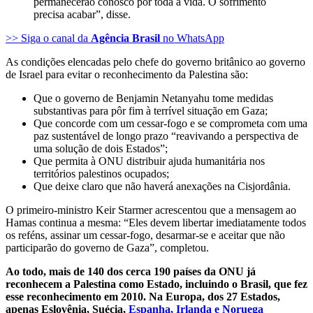
permanecerão conosco por toda a vida. O sofrimento
precisa acabar”, disse.
>> Siga o canal da
Agência Brasil
no WhatsApp
As condições elencadas pelo chefe do governo britânico ao governo
de Israel para evitar o reconhecimento da Palestina são:
Que o governo de Benjamin Netanyahu tome medidas
substantivas para pôr fim à terrível situação em Gaza;
Que concorde com um cessar-fogo e se comprometa com uma
paz sustentável de longo prazo “reavivando a perspectiva de
uma solução de dois Estados”;
Que permita à ONU distribuir ajuda humanitária nos
territórios palestinos ocupados;
Que deixe claro que não haverá anexações na Cisjordânia.
O primeiro-ministro Keir Starmer acrescentou que a mensagem ao
Hamas continua a mesma: “Eles devem libertar imediatamente todos
os reféns, assinar um cessar-fogo, desarmar-se e aceitar que não
participarão do governo de Gaza”, completou.
Ao todo, mais de 140 dos cerca 190 países da ONU já
reconhecem a Palestina como Estado, incluindo o Brasil, que fez
esse reconhecimento em 2010. Na Europa, dos 27 Estados,
apenas Eslovênia, Suécia,
Espanha, Irlanda e Noruega