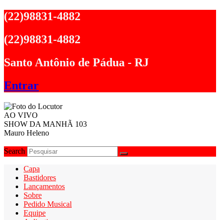
Ir
(22)98831-4882
para
o
(22)98831-4882
conteúdo
Santo Antônio de Pádua - RJ
Entrar
AO VIVO
SHOW DA MANHÃ 103
Mauro Heleno
Search
Capa
Bastidores
Lançamentos
Sobre
Pedido Musical
Equipe