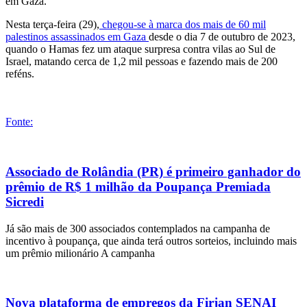
em Gaza.
Nesta terça-feira (29),
chegou-se à marca dos mais de 60 mil
palestinos assassinados em Gaza
desde o dia 7 de outubro de 2023,
quando o Hamas fez um ataque surpresa contra vilas ao Sul de
Israel, matando cerca de 1,2 mil pessoas e fazendo mais de 200
reféns.
Fonte:
Associado de Rolândia (PR) é primeiro ganhador do
prêmio de R$ 1 milhão da Poupança Premiada
Sicredi
Já são mais de 300 associados contemplados na campanha de
incentivo à poupança, que ainda terá outros sorteios, incluindo mais
um prêmio milionário A campanha
Nova plataforma de empregos da Firjan SENAI