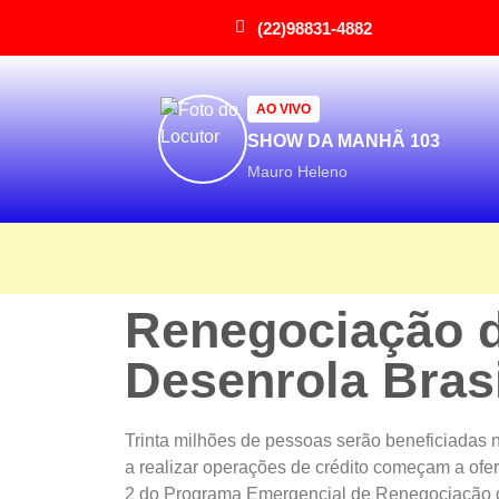
(22)98831-4882
AO VIVO
SHOW DA MANHÃ 103
Mauro Heleno
Renegociação de
Desenrola Bras
Trinta milhões de pessoas serão beneficiadas n
a realizar operações de crédito começam a ofer
2 do Programa Emergencial de Renegociação de