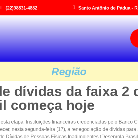
(22)98831-4882
Santo Antônio de Pádua - R
Região
 dívidas da faixa 2 
il começa hoje
esta etapa. Instituições financeiras credenciadas pelo Banco C
ecer, nesta segunda-feira (17), a renegociação de dívidas para
 Dívidas de Pessoas Físicas Inadimplentes (Desenrola Brasil