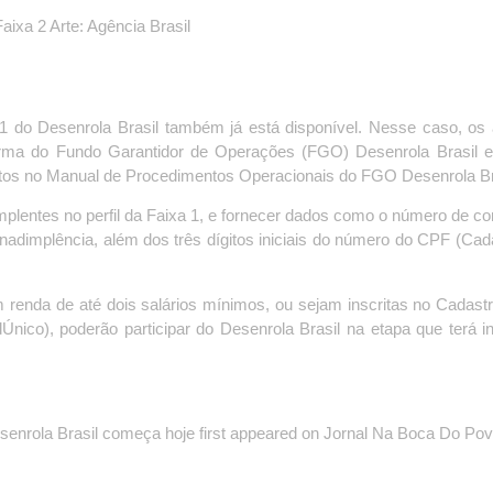
a 1 do Desenrola Brasil também já está disponível. Nesse caso, os
taforma do Fundo Garantidor de Operações (FGO) Desenrola Brasil
vistos no Manual de Procedimentos Operacionais do FGO Desenrola Br
mplentes no perfil da Faixa 1, e fornecer dados como o número de con
inadimplência, além dos três dígitos iniciais do número do CPF (Cad
renda de até dois salários mínimos, ou sejam inscritas no Cadast
ico), poderão participar do Desenrola Brasil na etapa que terá i
senrola Brasil começa hoje first appeared on Jornal Na Boca Do Pov