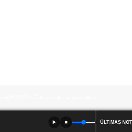
yright © 2026 – Todos os direitos reservados.
▶️
⏹️
ÚLTIMAS NOT