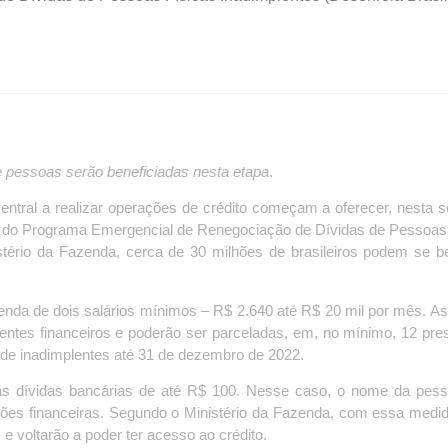
e pessoas serão beneficiadas nesta etapa
.
Central a realizar operações de crédito começam a oferecer, nesta 
a 2 do Programa Emergencial de Renegociação de Dívidas de Pessoas
stério da Fazenda, cerca de 30 milhões de brasileiros podem se be
nda de dois salários mínimos – R$ 2.640 até R$ 20 mil por mês. As
entes financeiros e poderão ser parceladas, em, no mínimo, 12 pre
 de inadimplentes até 31 de dezembro de 2022.
s dívidas bancárias de até R$ 100. Nesse caso, o nome da pess
ições financeiras. Segundo o Ministério da Fazenda, com essa medi
 e voltarão a poder ter acesso ao crédito.