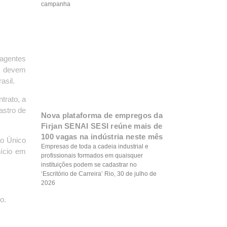
campanha
 agentes
 e devem
asil.
trato, a
astro de
Nova plataforma de empregos da
Firjan SENAI SESI reúne mais de
100 vagas na indústria neste mês
ro Único
Empresas de toda a cadeia industrial e
nício em
profissionais formados em quaisquer
instituições podem se cadastrar no
‘Escritório de Carreira’ Rio, 30 de julho de
2026
o.