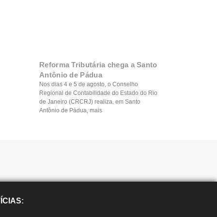
Reforma Tributária chega a Santo
Antônio de Pádua
Nos dias 4 e 5 de agosto, o Conselho
Regional de Contabilidade do Estado do Rio
de Janeiro (CRCRJ) realiza, em Santo
Antônio de Pádua, mais
ÍCIAS: