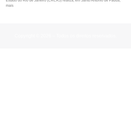
Estado do Rio de Janeiro (CRCRJ) realiza, em Santo Antônio de Pádua,
mais
Copyright © 2026 – Todos os direitos reservados.