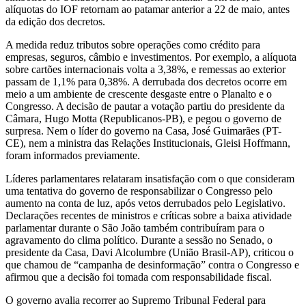
alíquotas do IOF retornam ao patamar anterior a 22 de maio, antes
da edição dos decretos.
A medida reduz tributos sobre operações como crédito para
empresas, seguros, câmbio e investimentos. Por exemplo, a alíquota
sobre cartões internacionais volta a 3,38%, e remessas ao exterior
passam de 1,1% para 0,38%. A derrubada dos decretos ocorre em
meio a um ambiente de crescente desgaste entre o Planalto e o
Congresso. A decisão de pautar a votação partiu do presidente da
Câmara, Hugo Motta (Republicanos-PB), e pegou o governo de
surpresa. Nem o líder do governo na Casa, José Guimarães (PT-
CE), nem a ministra das Relações Institucionais, Gleisi Hoffmann,
foram informados previamente.
Líderes parlamentares relataram insatisfação com o que consideram
uma tentativa do governo de responsabilizar o Congresso pelo
aumento na conta de luz, após vetos derrubados pelo Legislativo.
Declarações recentes de ministros e críticas sobre a baixa atividade
parlamentar durante o São João também contribuíram para o
agravamento do clima político. Durante a sessão no Senado, o
presidente da Casa, Davi Alcolumbre (União Brasil-AP), criticou o
que chamou de “campanha de desinformação” contra o Congresso e
afirmou que a decisão foi tomada com responsabilidade fiscal.
O governo avalia recorrer ao Supremo Tribunal Federal para