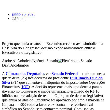
junho 26, 2025
2:15 am
Projeto que anula os atos do Executivo recebeu aval simbólico na
Casa Alta do Congresso; decisão expõe animosidade entre o
Executivo e o Legislativo
Andressa Anholete/Agência Senado
Davi Alcolumbre
A
Câmara dos Deputados
e o
Senado Federal
derrubaram nesta
quarta-feira (25) três decretos do presidente
Luiz Inácio Lula da
Silva
(PT) que aumentavam alíquotas do Imposto sobre Operações
Financeiras (
IOF
). A decisão representa mais uma derrota para o
governo no Congresso e impõe um impacto estimado de R$ 10
bilhões na arrecadação deste ano. O projeto de decreto legislativo
que anula os atos do Executivo foi aprovado por ampla maioria na
Câmara — 383 votos a favor e 98 contra — e recebeu aval
simbólico no Senado, sem contagem nominal. Com isso, as