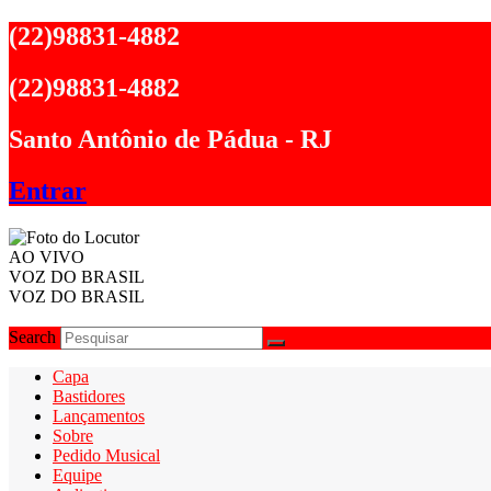
Ir
(22)98831-4882
para
o
(22)98831-4882
conteúdo
Santo Antônio de Pádua - RJ
Entrar
AO VIVO
VOZ DO BRASIL
VOZ DO BRASIL
Search
Capa
Bastidores
Lançamentos
Sobre
Pedido Musical
Equipe