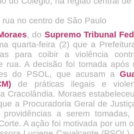
 rua no centro de São Paulo
Moraes
, do
Supremo Tribunal Fed
ma quarta-feira (2) que a Prefeitur
s para coibir a violência cont
e rua. A decisão foi tomada após
ares do PSOL, que acusam a
Gu
CM)
de práticas ilegais e violen
da Cracolândia.
Moraes estabelece
que a Procuradoria Geral de Justiç
 providências a serem tomadas,
orte. A ação foi motivada por um of
essora Luciene Cavalcante (PSOL),