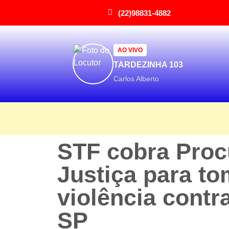
(22)98831-4882
AO VIVO
TARDEZINHA 103
Carlos Alberto
STF cobra Proc
Justiça para to
violência contr
SP