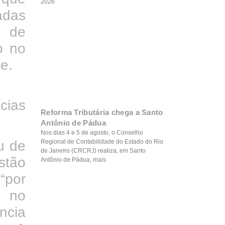
2026
adas
m de
o no
ue.
cias
Reforma Tributária chega a Santo
Antônio de Pádua
Nos dias 4 e 5 de agosto, o Conselho
u de
Regional de Contabilidade do Estado do Rio
de Janeiro (CRCRJ) realiza, em Santo
stão
Antônio de Pádua, mais
“por
s no
ncia