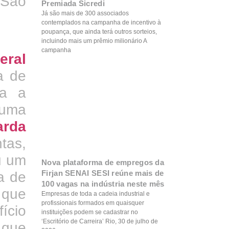
Premiada Sicredi
Já são mais de 300 associados
contemplados na campanha de incentivo à
poupança, que ainda terá outros sorteios,
incluindo mais um prêmio milionário A
campanha
eral
a de
ra a
 uma
arda
tas,
u um
Nova plataforma de empregos da
Firjan SENAI SESI reúne mais de
a de
100 vagas na indústria neste mês
 que
Empresas de toda a cadeia industrial e
profissionais formados em quaisquer
ício
instituições podem se cadastrar no
‘Escritório de Carreira’ Rio, 30 de julho de
 que