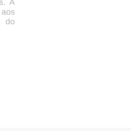
s. A
 aos
l do