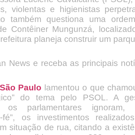
is, violentas e higienistas perpetr
to também questiona uma orde
de Contêiner Mungunzá, localizad
prefeitura planeja construir um parq
n News e receba as principais notí
 São Paulo
lamentou o que chamo
gico” do tema pelo PSOL. A ge
e os parlamentares ignoram, 
fé”, os investimentos realizado
 situação de rua, citando a existê