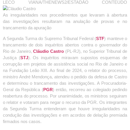
LECO VIANA/THENEWS2/ESTADÃO CONTEÚDO
As irregularidades nos procedimentos que levaram à abertura
das investigações resultaram na anulação de provas e no
trancamento da apuração
A Segunda Turma do Supremo Tribunal Federal (
STF
) manteve o
trancamento de dois inquéritos abertos contra o governador do
Rio de Janeiro,
Cláudio Castro
(PL-RJ), no Superior Tribunal de
Justiça (
STJ
). Os inquéritos miravam supostos esquemas de
corrupção em projetos de assistência social no Rio de Janeiro e
na Fundação Leão XIII. Ao final de 2024, o relator do processo,
ministro André Mendonça, atendeu o pedido da defesa de Castro
e determinou o trancamento das investigações. A Procuradoria-
Geral da República (
PGR
) então, recorreu ao colegiado pedindo
reabertura do processo. Por unanimidade, os ministros seguiram
o relator e votaram para negar o recurso da PGR. Os integrantes
da Segunda Turma entenderam que houve irregularidades na
condução das investigações e em acordos de delação premiada
firmados nos casos.