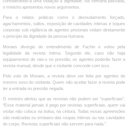
considerando-a uma violação à dignidade. Na semana passada,
o ministro apresentou novos argumentos.
Para o relator, práticas como o desnudamento forçado,
agachamentos, saltos, exposição de cavidades íntimas e toques
corporais sob vigilância de agentes prisionais violam diretamente
o princípio da dignidade da pessoa humana.
Moraes divergiu do entendimento de Fachin e votou pela
legalidade da revista íntima. Segundo ele, caso não haja
equipamentos de raio-x no presídio, os agentes poderão fazer a
revista manual, desde que o visitante concorde com isso.
Pelo voto de Moraes, a revista deve ser feita por agentes do
mesmo sexo do visitante. Quem não aceitar fazer a revista pode
ter a entrada no presídio negada.
O ministro alertou que as revistas não podem ser “superficiais”.
“Esse material jamais é pego por revistas superficiais, quem vai
visitar não coloca na bolsa, na cintura. Todas essas apreensões
são realizadas ou embaixo das roupas íntimas ou nas cavidades
do corpo. Revistas superficiais não servem para nada.”