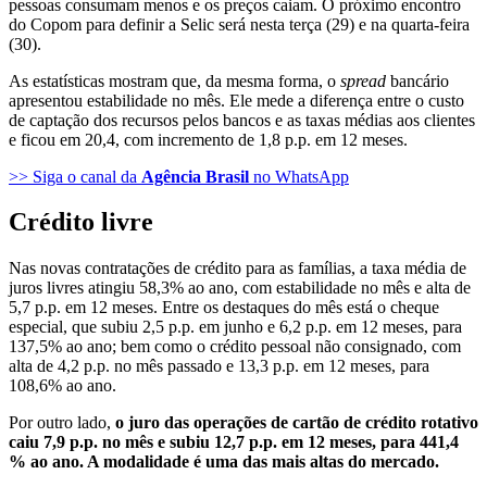
pessoas consumam menos e os preços caiam. O próximo encontro
do Copom para definir a Selic será nesta terça (29) e na quarta-feira
(30).
As estatísticas mostram que, da mesma forma, o
spread
bancário
apresentou estabilidade no mês. Ele mede a diferença entre o custo
de captação dos recursos pelos bancos e as taxas médias aos clientes
e ficou em 20,4, com incremento de 1,8 p.p. em 12 meses.
>> Siga o canal da
Agência Brasil
no WhatsApp
Crédito livre
Nas novas contratações de crédito para as famílias, a taxa média de
juros livres atingiu 58,3% ao ano, com estabilidade no mês e alta de
5,7 p.p. em 12 meses. Entre os destaques do mês está o cheque
especial, que subiu 2,5 p.p. em junho e 6,2 p.p. em 12 meses, para
137,5% ao ano; bem como o crédito pessoal não consignado, com
alta de 4,2 p.p. no mês passado e 13,3 p.p. em 12 meses, para
108,6% ao ano.
Por outro lado,
o juro das operações de cartão de crédito rotativo
caiu 7,9 p.p. no mês e subiu 12,7 p.p. em 12 meses, para 441,4
% ao ano. A modalidade é uma das mais altas do mercado.