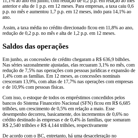
11,1% ao ano em junho, com redução de 0,2 p.p. em relação ao mês
anterior e alta de 1 p.p. em 12 meses. Para empresas, a taxa caiu 0,6
p.p. no mês e aumentou 1,7 p.p. em 12 meses, indo para 14,1% ao
ano.
Assim, a taxa média no crédito direcionado ficou em 11,8% ao ano,
redução de 0,2 p.p. no mês e alta de 1,2 p.p. em 12 meses.
Saldos das operações
Em junho, as concessões de crédito chegaram a R$ 636,9 bilhões.
Nas séries sazonalmente ajustadas, elas recuaram 3,1% no mês, com
redução de 7,5% nas operações com pessoas jurídicas e expansão de
1,4% com as famílias. Em 12 meses, as concessões nominais
cresceram 13,9%, com altas de 17,7% nas operações com empresas
e de 10,9% com pessoas físicas.
Com isso, o estoque de todos os empréstimos concedidos pelos
bancos do Sistema Financeiro Nacional (SFN) ficou em R$ 6,685
trilhões, um crescimento de 0,5% em relação a maio. Esse
desempenho decorreu, basicamente, dos incrementos de 0,6% no
crédito destinado às empresas e de 0,4% às famílias, que somaram
R$ 2,540 trilhões e R$ 4,144 trilhões, respectivamente
De acordo com o BC, entretanto, há uma desaceleração no