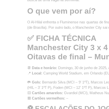
O que vem por aí?
O Al-Hilal enfrenta o Fluminense nas quartas de fina
(de Brasília). Por outro lado, o Manchester City sai
✅ FICHA TÉCNICA
Manchester City 3 x 4 
Oitavas de final – Mu
📆
Data e horário:
Domingo, 30 de junho de 2025, à
📍
Local:
Camping World Stadium, em Orlando (E
🥅
Gols:
Bernardo Silva (MCI – 9′ 1ºT), Marcos Leon
(HIL – 3′ 1ºT P), Foden (MCI – 12′ 1ºT P), Marcos L
🟨
Cartões amarelos:
Gvardiol (MCI), Matheus Nu
🟥
Cartões vermelhos:
–
⚽ ESCALAÇÕES DO JO