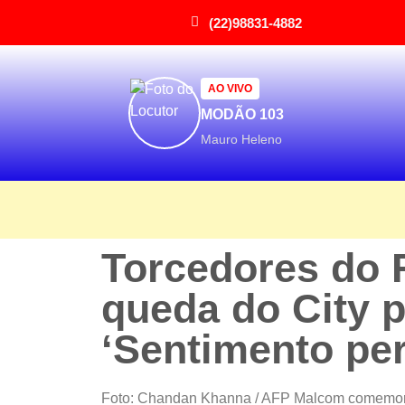
(22)98831-4882
AO VIVO
MODÃO 103
Mauro Heleno
Torcedores do 
queda do City pa
‘Sentimento pe
Foto: Chandan Khanna / AFP Malcom comemora 