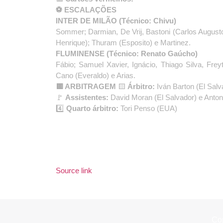
⚽ ESCALAÇÕES
INTER DE MILÃO (Técnico: Chivu)
Sommer; Darmian, De Vrij, Bastoni (Carlos Augusto)
Henrique); Thuram (Esposito) e Martinez.
FLUMINENSE (Técnico: Renato Gaúcho)
Fábio; Samuel Xavier, Ignácio, Thiago Silva, Frey
Cano (Everaldo) e Arias.
🟨 ARBITRAGEM
🟨
Árbitro:
Iván Barton (El Salv
🚩
Assistentes:
David Moran (El Salvador) e Anton
4️⃣
Quarto árbitro:
Tori Penso (EUA)
Source link
Cop