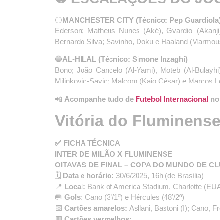
⚪
MANCHESTER CITY (Técnico: Pep Guardiola
Ederson; Matheus Nunes (Aké), Gvardiol (Akanji)
Bernardo Silva; Savinho, Doku e Haaland (Marmou
🔵
AL-HILAL (Técnico: Simone Inzaghi)
Bono; João Cancelo (Al-Yami), Moteb (Al-Bulayhi
Milinkovic-Savic; Malcom (Kaio César) e Marcos L
📲
Acompanhe tudo de
Futebol Internacional
no 
Vitória do Fluminens
✅ FICHA TÉCNICA
INTER DE MILÃO X FLUMINENSE
OITAVAS DE FINAL – COPA DO MUNDO DE C
🗓️
Data e horário:
30/6/2025, 16h (de Brasília)
📍
Local:
Bank of America Stadium, Charlotte (EU
🥅
Gols:
Cano (3’/1º) e Hércules (48’/2º)
🟨
Cartões amarelos:
Asllani, Bastoni (I); Cano, 
🟥
Cartões vermelhos: