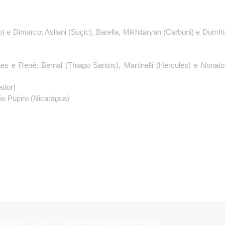
 e Dimarco; Asllani (Suçic), Barella, Mikhitaryan (Carboni) e Dumfri
tes e Renê; Bernal (Thiago Santos), Martinelli (Hércules) e Nonato
ador)
io Pupiro (Nicarágua)
yright © 2026 – Todos os direitos reservados.