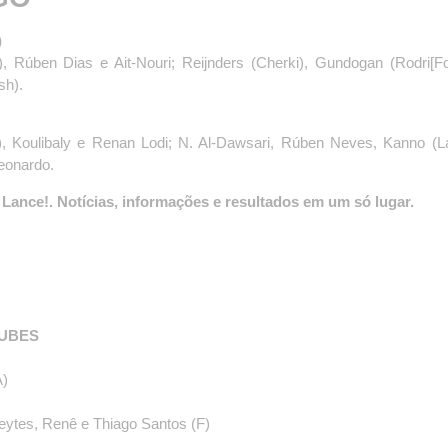
)
, Rúben Dias e Ait-Nouri; Reijnders (Cherki), Gundogan (Rodri[F
sh).
), Koulibaly e Renan Lodi; N. Al-Dawsari, Rúben Neves, Kanno (L
eonardo.
Lance!. Notícias, informações e resultados em um só lugar.
e
LUBES
A)
Freytes, Renê e Thiago Santos (F)