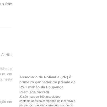
u o time
l-Hilal
iminou o
dium, em
Associado de Rolândia (PR) é
ta nesta
primeiro ganhador do prêmio de
R$ 1 milhão da Poupança
Premiada Sicredi
Já são mais de 300 associados
contemplados na campanha de incentivo à
tição em
poupança, que ainda terá outros sorteios,