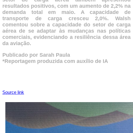
resultados positivos, com um aumento de 2,2% na
demanda total em maio. A capacidade de
transporte de carga cresceu 2,0%. Walsh
comentou sobre a capacidade do setor de carga
aérea de se adaptar às mudanças nas políticas
comerciais, evidenciando a resiliência dessa área
da aviação.
Publicado por Sarah Paula
*Reportagem produzida com auxílio de IA
Source link