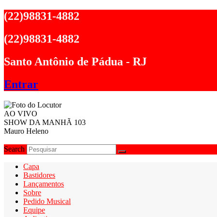
Ir
(22)98831-4882
para
o
(22)98831-4882
conteúdo
Santo Antônio de Pádua - RJ
Entrar
AO VIVO
SHOW DA MANHÃ 103
Mauro Heleno
Search
Capa
Bastidores
Lançamentos
Sobre
Pedido Musical
Equipe