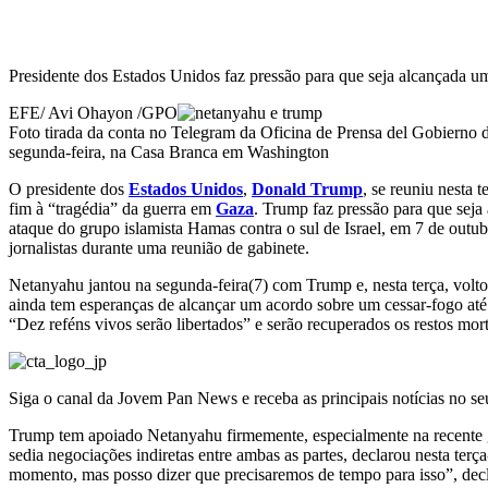
Presidente dos Estados Unidos faz pressão para que seja alcançada u
EFE/ Avi Ohayon /GPO
Foto tirada da conta no Telegram da Oficina de Prensa del Gobierno 
segunda-feira, na Casa Branca em Washington
O presidente dos
Estados Unidos
,
Donald Trump
, se reuniu nesta 
fim à “tragédia” da guerra em
Gaza
. Trump faz pressão para que sej
ataque do grupo islamista Hamas contra o sul de Israel, em 7 de outub
jornalistas durante uma reunião de gabinete.
Netanyahu jantou na segunda-feira(7) com Trump e, nesta terça, volt
ainda tem esperanças de alcançar um acordo sobre um cessar-fogo at
“Dez reféns vivos serão libertados” e serão recuperados os restos mort
Siga o canal da Jovem Pan News e receba as principais notícias no 
Trump tem apoiado Netanyahu firmemente, especialmente na recente g
sedia negociações indiretas entre ambas as partes, declarou nesta te
momento, mas posso dizer que precisaremos de tempo para isso”, decla