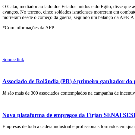
O Catar, mediador ao lado dos Estados unidos e do Egito, disse que
avanços. No terreno, cinco soldados israelenses morreram em combates
morreram desde o começo da guerra, segundo um balanço da AFP. A Def
*Com informações da AFP
Source link
Associado de Rolândia (PR) é primeiro ganhador do
Já são mais de 300 associados contemplados na campanha de incentivo
Nova plataforma de empregos da Firjan SENAI SESI r
Empresas de toda a cadeia industrial e profissionais formados em quai