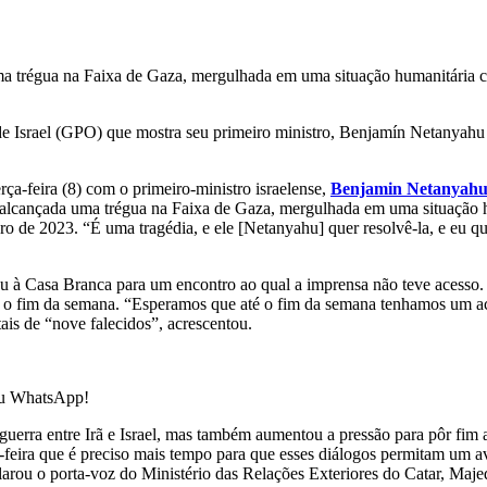
ma trégua na Faixa de Gaza, mergulhada em uma situação humanitária cr
de Israel (GPO) que mostra seu primeiro ministro, Benjamín Netanyahu
terça-feira (8) com o primeiro-ministro israelense,
Benjamin Netanyah
a alcançada uma trégua na Faixa de Gaza, mergulhada em uma situação h
ro de 2023. “É uma tragédia, e ele [Netanyahu] quer resolvê-la, e eu q
ou à Casa Branca para um encontro ao qual a imprensa não teve acesso.
é o fim da semana. “Esperamos que até o fim da semana tenhamos um aco
ais de “nove falecidos”, acrescentou.
seu WhatsApp!
uerra entre Irã e Israel, mas também aumentou a pressão para pôr fim 
rça-feira que é preciso mais tempo para que esses diálogos permitam um
rou o porta-voz do Ministério das Relações Exteriores do Catar, Majed