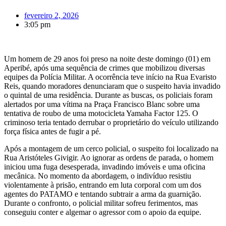
fevereiro 2, 2026
3:05 pm
Um homem de 29 anos foi preso na noite deste domingo (01) em
Aperibé, após uma sequência de crimes que mobilizou diversas
equipes da Polícia Militar. A ocorrência teve início na Rua Evaristo
Reis, quando moradores denunciaram que o suspeito havia invadido
o quintal de uma residência. Durante as buscas, os policiais foram
alertados por uma vítima na Praça Francisco Blanc sobre uma
tentativa de roubo de uma motocicleta Yamaha Factor 125. O
criminoso teria tentado derrubar o proprietário do veículo utilizando
força física antes de fugir a pé.
Após a montagem de um cerco policial, o suspeito foi localizado na
Rua Aristóteles Givigir. Ao ignorar as ordens de parada, o homem
iniciou uma fuga desesperada, invadindo imóveis e uma oficina
mecânica. No momento da abordagem, o indivíduo resistiu
violentamente à prisão, entrando em luta corporal com um dos
agentes do PATAMO e tentando subtrair a arma da guarnição.
Durante o confronto, o policial militar sofreu ferimentos, mas
conseguiu conter e algemar o agressor com o apoio da equipe.