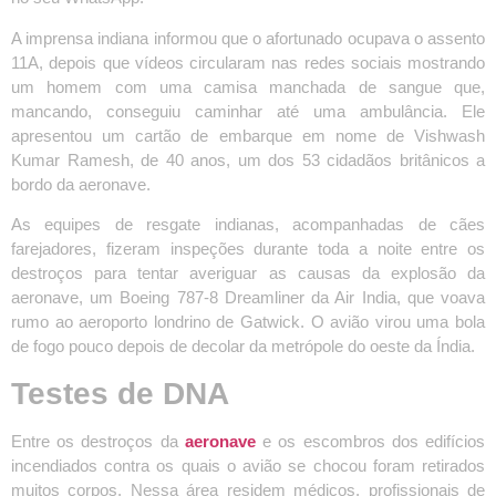
A imprensa indiana informou que o afortunado ocupava o assento
11A, depois que vídeos circularam nas redes sociais mostrando
um homem com uma camisa manchada de sangue que,
mancando, conseguiu caminhar até uma ambulância. Ele
apresentou um cartão de embarque em nome de Vishwash
Kumar Ramesh, de 40 anos, um dos 53 cidadãos britânicos a
bordo da aeronave.
As equipes de resgate indianas, acompanhadas de cães
farejadores, fizeram inspeções durante toda a noite entre os
destroços para tentar averiguar as causas da explosão da
aeronave, um Boeing 787-8 Dreamliner da Air India, que voava
rumo ao aeroporto londrino de Gatwick. O avião virou uma bola
de fogo pouco depois de decolar da metrópole do oeste da Índia.
Testes de DNA
Entre os destroços da
aeronave
e os escombros dos edifícios
incendiados contra os quais o avião se chocou foram retirados
muitos corpos. Nessa área residem médicos, profissionais de