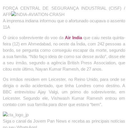
FORÇA CENTRAL DE SEGURANÇA INDUSTRIAL (CISF) /
AFP
A imprensa indiana informou que o afortunado ocupava o assento
11A
O único sobrevivente do voo da
Air India
que caiu nesta quinta-
feira (12) em Ahmedabad, no oeste da Índia, com 242 pessoas a
bordo, se pergunta como conseguiu escapar da morte, segundo
a sua família. “Não faço ideia de como saí desse avião”, disse ele
a seu irmão, segundo a agência British Press Association, que
citou este último, Nayan Kumar Ramesh, de 27 anos.
Os irmãos residem em Leicester, no Reino Unido, para onde se
dirigia o avião acidentado, que tinha Londres como destino. A
BBC entrevistou Ajay Valgi, um primo do sobrevivente, em
Leicester. Segundo ele, Vishwash Kumar Ramesh entrou em
contato com sua família para dizer que estava “bem”.
Siga o canal da Jovem Pan News e receba as principais notícias
no seu WhatsApp!