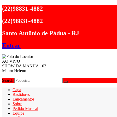
Ir
(22)98831-4882
para
o
(22)98831-4882
conteúdo
Santo Antônio de Pádua - RJ
Entrar
AO VIVO
SHOW DA MANHÃ 103
Mauro Heleno
Search
Capa
Bastidores
Lançamentos
Sobre
Pedido Musical
Equipe