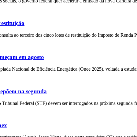
 sociais, o governo federal quer acelerar a emissão da nova Carteira d
restituição
 consulta ao terceiro dos cinco lotes de restituição do Imposto de Renda 
começam em agosto
impíada Nacional de Eficiência Energética (Onee 2025), voltada a estuda
 depõem na segunda
o Tribunal Federal (STF) devem ser interrogados na próxima segunda-fe
pex