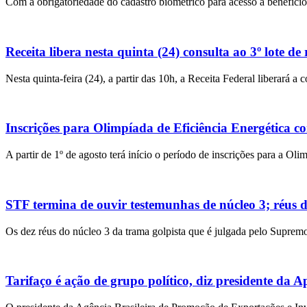
Com a obrigatoriedade do cadastro biométrico para acesso a benefícios
Receita libera nesta quinta (24) consulta ao 3º lote de 
Nesta quinta-feira (24), a partir das 10h, a Receita Federal liberará a
Inscrições para Olimpíada de Eficiência Energética 
A partir de 1º de agosto terá início o período de inscrições para a Ol
STF termina de ouvir testemunhas de núcleo 3; réus
Os dez réus do núcleo 3 da trama golpista que é julgada pelo Suprem
Tarifaço é ação de grupo político, diz presidente da A