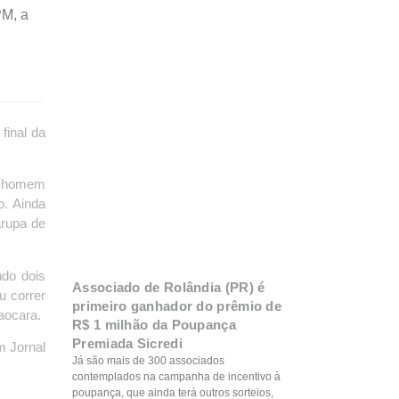
PM, a
final da
 O homem
o. Ainda
arupa de
do dois
Associado de Rolândia (PR) é
 correr
primeiro ganhador do prêmio de
taocara.
R$ 1 milhão da Poupança
Premiada Sicredi
m Jornal
Já são mais de 300 associados
contemplados na campanha de incentivo à
poupança, que ainda terá outros sorteios,