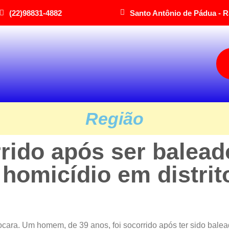
(22)98831-4882
Santo Antônio de Pádua - R
Região
ido após ser balead
 homicídio em distrit
aocara. Um homem, de 39 anos, foi socorrido após ter sido bale