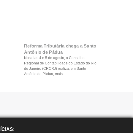
Reforma Tributária chega a Santo
Antônio de Pádua
Nos dias 4 e 5 de agosto, o Conselho
Regional de Contabilidade do Estado do Rio
de Janeiro (CRCRJ) realiza, em Santo
Antônio de Pádua, mais
ÍCIAS: