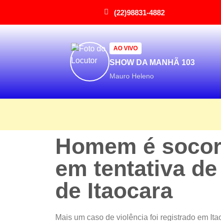
(22)98831-4882
AO VIVO
SHOW DA MANHÃ 103
Mauro Heleno
Homem é socorr
em tentativa de
de Itaocara
Mais um caso de violência foi registrado em It