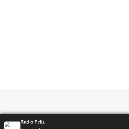
Cop
Rádio Feliz
Total Print Rádio