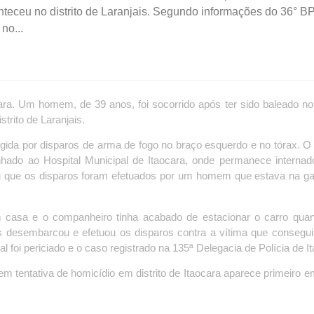
aconteceu no distrito de Laranjais. Segundo informações do 36° B
no...
ara. Um homem, de 39 anos, foi socorrido após ter sido baleado no 
strito de Laranjais.
ngida por disparos de arma de fogo no braço esquerdo e no tórax.
hado ao Hospital Municipal de Itaocara, onde permanece internad
ou que os disparos foram efetuados por um homem que estava na g
 casa e o companheiro tinha acabado de estacionar o carro quan
esembarcou e efetuou os disparos contra a vítima que conseguiu
l foi periciado e o caso registrado na 135ª Delegacia de Polícia de I
tentativa de homicídio em distrito de Itaocara aparece primeiro e