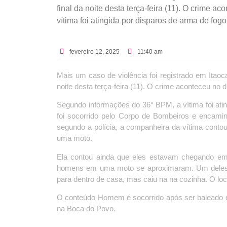
final da noite desta terça-feira (11). O crime 
vítima foi atingida por disparos de arma de fogo 
fevereiro 12, 2025
11:40 am
Mais um caso de violência foi registrado em Itaoc
noite desta terça-feira (11). O crime aconteceu no di
Segundo informações do 36° BPM, a vítima foi ati
foi socorrido pelo Corpo de Bombeiros e encamin
segundo a polícia, a companheira da vítima cont
uma moto.
Ela contou ainda que eles estavam chegando em
homens em uma moto se aproximaram. Um deles d
para dentro de casa, mas caiu na na cozinha. O loca
O conteúdo Homem é socorrido após ser baleado em 
na Boca do Povo.